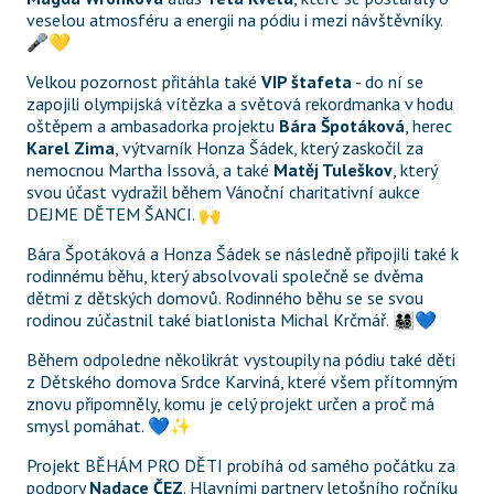
veselou atmosféru a energii na pódiu i mezi návštěvníky. 
🎤💛
Velkou pozornost přitáhla také 
VIP štafeta
 - do ní se 
zapojili olympijská vítězka a světová rekordmanka v hodu 
oštěpem a ambasadorka projektu 
Bára Špotáková
, herec 
Karel Zima
, výtvarník Honza Šádek, který zaskočil za 
nemocnou Martha Issová, a také 
Matěj Tuleškov
, který 
svou účast vydražil během Vánoční charitativní aukce 
DEJME DĚTEM ŠANCI. 🙌
Bára Špotáková a Honza Šádek se následně připojili také k 
rodinnému běhu, který absolvovali společně se dvěma 
dětmi z dětských domovů. Rodinného běhu se se svou 
rodinou zúčastnil také biatlonista Michal Krčmář. 👨‍👩‍👧‍👦💙
Během odpoledne několikrát vystoupily na pódiu také děti 
z Dětského domova Srdce Karviná, které všem přítomným 
znovu připomněly, komu je celý projekt určen a proč má 
smysl pomáhat. 💙✨
Projekt BĚHÁM PRO DĚTI probíhá od samého počátku za 
podpory 
Nadace ČEZ
. Hlavními partnery letošního ročníku 