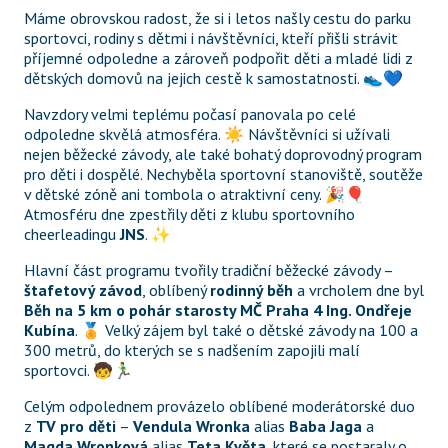
Máme obrovskou radost, že si i letos našly cestu do parku 
sportovci, rodiny s dětmi i návštěvníci, kteří přišli strávit 
příjemné odpoledne a zároveň podpořit děti a mladé lidi z 
dětských domovů na jejich cestě k samostatnosti. 👟💙
Navzdory velmi teplému počasí panovala po celé 
odpoledne skvělá atmosféra. ☀️ Návštěvníci si užívali 
nejen běžecké závody, ale také bohatý doprovodný program 
pro děti i dospělé. Nechyběla sportovní stanoviště, soutěže 
v dětské zóně ani tombola o atraktivní ceny. 🎉🎈 
Atmosféru dne zpestřily děti z klubu sportovního 
cheerleadingu 
JNS
. ✨
Hlavní část programu tvořily tradiční běžecké závody – 
štafetový závod
, oblíbený 
rodinný běh
 a vrcholem dne byl 
Běh na 5 km o pohár starosty MČ Praha 4 Ing. Ondřeje 
Kubína
. 🏅 Velký zájem byl také o dětské závody na 100 a 
300 metrů, do kterých se s nadšením zapojili malí 
sportovci. 🧒🏃‍♂️
Celým odpolednem provázelo oblíbené moderátorské duo 
z 
TV pro děti
 – 
Vendula Wronka
 alias 
Baba Jaga
 a 
Magda Wronková
 alias 
Teta Květa
, které se postaraly o 