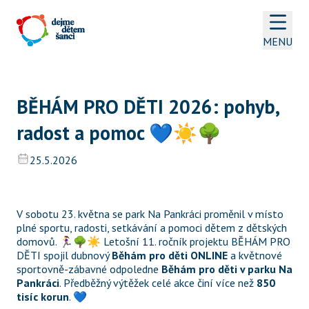
MENU
BĚHÁM PRO DĚTI 2026: pohyb, 
radost a pomoc 💙☀️🌳
25.5.2026
V sobotu 23. května se park Na Pankráci proměnil v místo 
plné sportu, radosti, setkávání a pomoci dětem z dětských 
domovů. 🏃‍♀️🌳☀️ Letošní 11. ročník projektu BĚHÁM PRO 
DĚTI spojil dubnový 
Běhám pro děti ONLINE
 a květnové 
sportovně-zábavné odpoledne 
Běhám pro děti v parku Na 
Pankráci
. Předběžný výtěžek celé akce činí více než 
850 
tisíc korun
. 💙