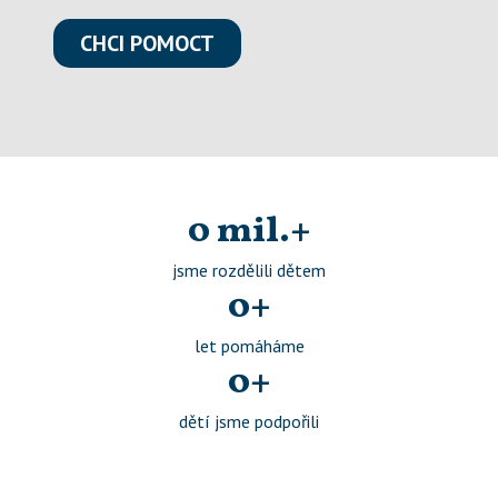
CHCI POMOCT
0
 mil.+
jsme rozdělili dětem
0
+
let pomáháme
0
+
dětí jsme podpořili