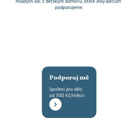
mladých lidí z dětských domovů, které díky dárcům 
podporujeme.
Podporuj mě
Spoření pro děti

od 300 Kč/měsíc