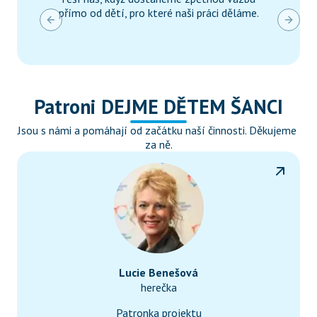
přímo od dětí, pro které naši práci děláme.
Previous slide
Next s
Patroni DEJME DĚTEM ŠANCI
Jsou s námi a pomáhají od začátku naší činnosti. Děkujeme 
za ně.
Lucie Benešová
herečka
Patronka projektu