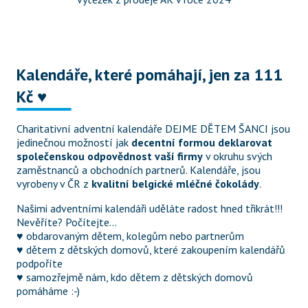
Kalendáře, které pomáhají, jen za 111 
Kč ♥
Charitativní adventní kalendáře DEJME DĚTEM ŠANCI jsou 
jedinečnou možností jak 
decentní formou deklarovat 
společenskou odpovědnost vaší firmy
 v okruhu svých 
zaměstnanců a obchodních partnerů. Kalendáře, jsou 
vyrobeny v ČR z 
kvalitní belgické mléčné čokolády
.
Našimi adventními kalendáři uděláte radost hned třikrát!!! 
Nevěříte? Počítejte...

♥ obdarovaným dětem, kolegům nebo partnerům

♥ dětem z dětských domovů, které zakoupením kalendářů 
podpoříte

♥ samozřejmě nám, kdo dětem z dětských domovů 
pomáháme :-)