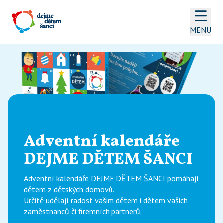
MENU
Adventní kalendáře 
DEJME DĚTEM ŠANCI
Adventní kalendáře DEJME DĚTEM ŠANCI pomáhají 
dětem z dětských domovů. 

Určitě udělají radost vašim dětem i dětem vašich 
zaměstnanců či firemních partnerů. 