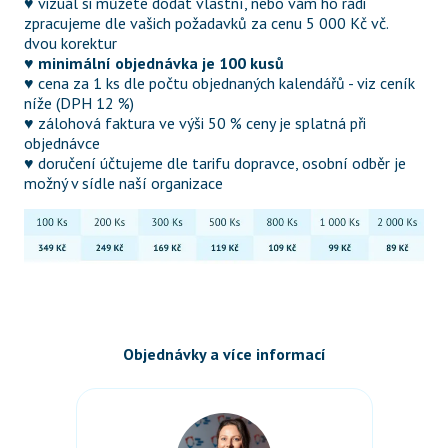
♥ vizuál si můžete dodat vlastní, nebo vám ho rádi 
zpracujeme dle vašich požadavků za cenu 5 000 Kč vč. 
dvou korektur

♥ 
minimální objednávka je 100 kusů
♥ cena za 1 ks dle počtu objednaných kalendářů - viz ceník 
níže (DPH 12 %)

♥ zálohová faktura ve výši 50 % ceny je splatná při 
objednávce

♥ doručení účtujeme dle tarifu dopravce, osobní odběr je 
možný v sídle naší organizace
Objednávky a více informací