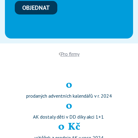
OBJEDNAT
Pro firmy
0
prodaných adventních kalendářů v r. 2024
0
AK dostaly děti v DD díky akci 1+1 
0
  Kč
výtěžek z prodeje AK v roce 2024