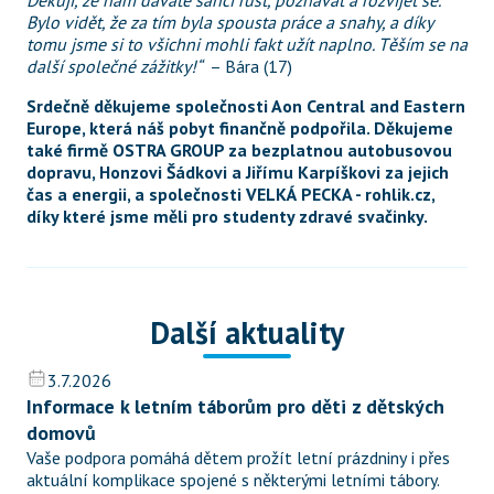
Děkuji, že nám dáváte šanci růst, poznávat a rozvíjet se. 
Bylo vidět, že za tím byla spousta práce a snahy, a díky 
tomu jsme si to všichni mohli fakt užít naplno. Těším se na 
další společné zážitky!“
  – Bára (17)
Srdečně děkujeme společnosti Aon Central and Eastern 
Europe, která náš pobyt finančně podpořila. Děkujeme 
také firmě OSTRA GROUP za bezplatnou autobusovou 
dopravu, Honzovi Šádkovi a Jiřímu Karpíškovi za jejich 
čas a energii, a společnosti VELKÁ PECKA - rohlik.cz, 
díky které jsme měli pro studenty zdravé svačinky.
Další aktuality
3.7.2026
Informace k letním táborům pro děti z dětských 
domovů
Vaše podpora pomáhá dětem prožít letní prázdniny i přes 
aktuální komplikace spojené s některými letními tábory.