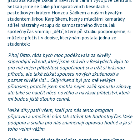
jízdu alá Rallye Dakar a navštívili tamní vývojové centrum. 
Setkali jsme se také při inspirativních besedách s 
pastelkovým králem Honzou Šádkem a naším bývalým 
studentem Jirkou Karpíškem, který s mladšími kamarády 
sdílel nástrahy vstupu do samostatného života. Jak 
společný čas vnímají „děti“, které při studiu podporujeme, si 
můžete přečíst v dopise, který nám poslala jedna ze 
studentek:
"Ahoj Ditto, ráda bych moc poděkovala za skvělý 
stipendijní víkend, který jsme strávili v Beskydech. Byla to 
pro mě nejen příležitost odpočinout si a užít si krásnou 
přírodu, ale také získat spoustu nových zkušeností a 
poznat skvělé lidi… Celý víkend byl pro mě velkým 
přínosem, protože jsem mohla nejen zažít spoustu zábavy, 
ale také se naučit něco nového a navázat přátelství, která 
mi budou jistě dlouho cenná.
Velké díky patří všem, kteří pro nás tento program 
připravili a umožnili nám tak strávit tak hodnotný čas. Vaše 
podpora a snaha pro nás znamenají opravdu hodně a já si 
toho velmi vážím.