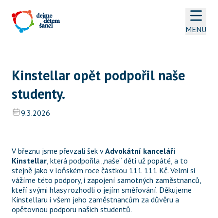
MENU
Kinstellar opět podpořil naše 
studenty. 
9.3.2026
V březnu jsme převzali šek v 
Advokátní kanceláři 
Kinstellar
, která podpořila „naše“ děti už popáté, a to 
stejně jako v loňském roce částkou 111 111 Kč. Velmi si 
vážíme této podpory, i zapojení samotných zaměstnanců, 
kteří svými hlasy rozhodli o jejím směřování. Děkujeme 
Kinstellaru i všem jeho zaměstnancům za důvěru a 
opětovnou podporu našich studentů.