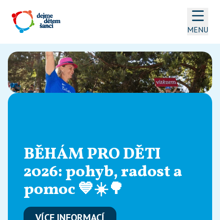
MENU
BĚHÁM PRO DĚTI 
2026: pohyb, radost a 
pomoc 💙☀️🌳
VÍCE INFORMACÍ